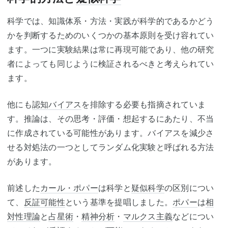
科学では、知識体系・方法・実践が科学的であるかどう
かを判断するためのいくつかの基本原則を受け容れてい
ます。一つに実験結果は常に再現可能であり、他の研究
者によっても同じように検証されるべきと考えられてい
ます。
他にも
認知バイアス
を排除する必要も指摘されていま
す。推論は、その思考・評価・想起するにあたり、不当
に作成されている可能性があります。バイアスを減少さ
せる対処法の一つとしてランダム化実験と呼ばれる方法
があります。
前述した
カール・ポパー
は科学と
疑似科学
の区別につい
て、
反証可能性
という基準を提唱しました。
ポパー
は
相
対性理論
と
占星術
・
精神分析
・
マルクス主義
などについ